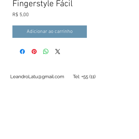
Fingerstyle Fácil
Preço
R$ 5,00
Adicionar ao carrinho
LeandroLatu@gmail.com
Tel:
+55 (11)
94636-7228
As tablaturas/partituras são em arquivo
digital e de acesso imediato após a compra
Leandro Latú Pinheiro Drumond
CPF
280.247.218-64