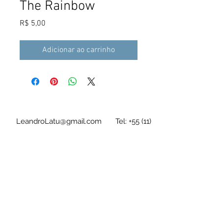
The Rainbow
Preço
R$ 5,00
Adicionar ao carrinho
LeandroLatu@gmail.com
Tel:
+55 (11)
94636-7228
As tablaturas/partituras são em arquivo
digital e de acesso imediato após a compra
Leandro Latú Pinheiro Drumond
CPF
280.247.218-64