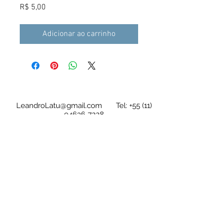
Preço
R$ 5,00
Adicionar ao carrinho
LeandroLatu@gmail.com
Tel:
+55 (11)
94636-7228
As tablaturas/partituras são em arquivo
digital e de acesso imediato após a compra
Leandro Latú Pinheiro Drumond
CPF
280.247.218-64