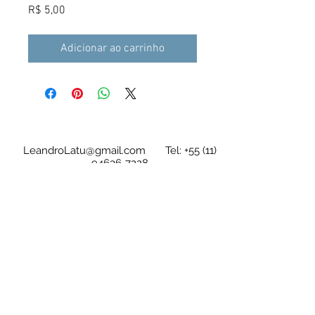
Preço
R$ 5,00
Adicionar ao carrinho
LeandroLatu@gmail.com
Tel:
+55 (11)
94636-7228
As tablaturas/partituras são em arquivo
digital e de acesso imediato após a compra
Leandro Latú Pinheiro Drumond
CPF
280.247.218-64