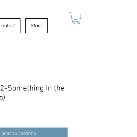
inutos"
More
2-Something in the
a)
ionar ao carrinho