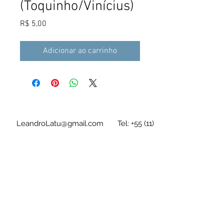
(Toquinho/Vinícius)
Preço
R$ 5,00
Adicionar ao carrinho
LeandroLatu@gmail.com
Tel:
+55 (11)
94636-7228
As tablaturas/partituras são em arquivo
digital e de acesso imediato após a compra
Leandro Latú Pinheiro Drumond
CPF
280.247.218-64