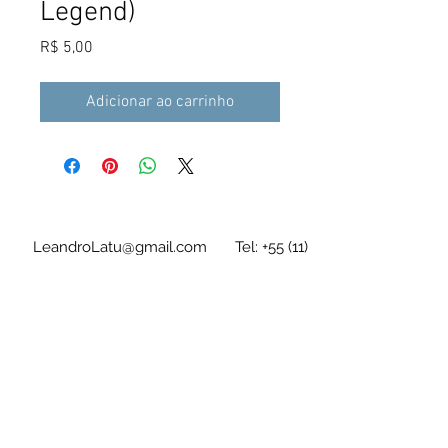
Legend)
Preço
R$ 5,00
Adicionar ao carrinho
LeandroLatu@gmail.com
Tel:
+55 (11)
94636-7228
As tablaturas/partituras são em arquivo
digital e de acesso imediato após a compra
Leandro Latú Pinheiro Drumond
CPF
280.247.218-64