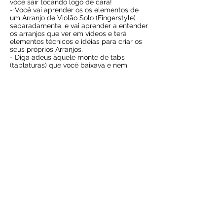
você sair tocando logo de cara!
- Você vai aprender os os elementos de
um Arranjo de Violão Solo (Fingerstyle)
separadamente, e vai aprender a entender
os arranjos que ver em vídeos e terá
elementos técnicos e idéias para criar os
seus próprios Arranjos.
- Diga adeus àquele monte de tabs
(tablaturas) que você baixava e nem
conseguia tocar até o fim!
-7 Dias de Garantia (se após comprar
achar, por qualquer motivo, que esse
curso não é para você, é só solicitar o
reembolso, e seu dinheiro será devolvido
integralmente).
Saiba Mais